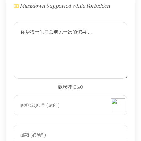
Markdown Supported while
Forbidden
你是我一生只会遇见一次的惊喜 ...
戳我呀 OωO
bilibili~
(=・ω・=)
Tieba